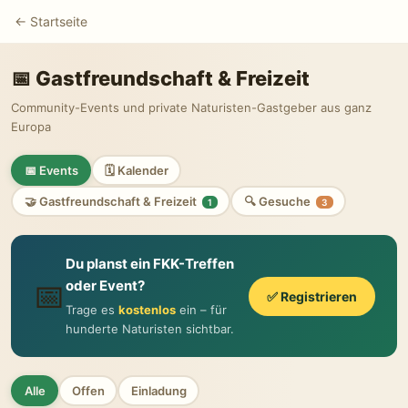
← Startseite
📅 Gastfreundschaft & Freizeit
Community-Events und private Naturisten-Gastgeber aus ganz
Europa
📅 Events
🗓 Kalender
🤝 Gastfreundschaft & Freizeit
🔍 Gesuche
1
3
Du planst ein FKK-Treffen
📅
oder Event?
✅ Registrieren
Trage es
kostenlos
ein – für
hunderte Naturisten sichtbar.
Alle
Offen
Einladung