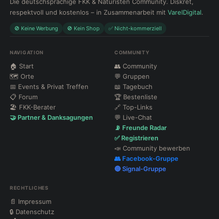
Die deutschsprachige FKK & Naturisten Community. Diskret,
respektvoll und kostenlos – in Zusammenarbeit mit
VarelDigital
.
🚫 Keine Werbung
🚫 Kein Shop
✅ Nicht-kommerziell
NAVIGATION
COMMUNITY
🏠 Start
👥 Community
🗺 Orte
💬 Gruppen
📅 Events & Privat Treffen
📖 Tagebuch
📋 Forum
🏆 Bestenliste
🏖 FKK-Berater
🔗 Top-Links
🤝 Partner & Danksagungen
💬 Live-Chat
📡 Freunde Radar
✅ Registrieren
📣 Community bewerben
👥 Facebook-Gruppe
🔵 Signal-Gruppe
RECHTLICHES
📄 Impressum
🔒 Datenschutz