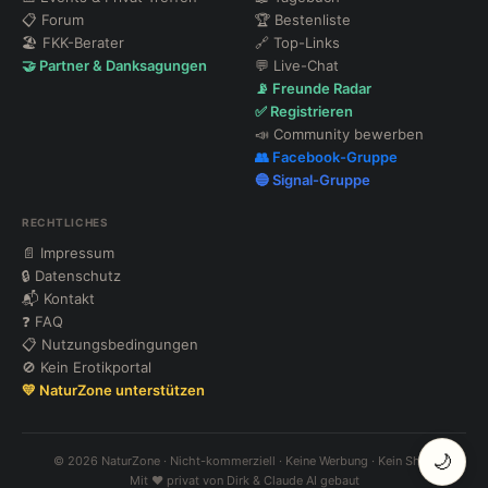
📋 Forum
🏆 Bestenliste
🏖 FKK-Berater
🔗 Top-Links
🤝 Partner & Danksagungen
💬 Live-Chat
📡 Freunde Radar
✅ Registrieren
📣 Community bewerben
👥 Facebook-Gruppe
🔵 Signal-Gruppe
RECHTLICHES
📄 Impressum
🔒 Datenschutz
📬 Kontakt
❓ FAQ
📋 Nutzungsbedingungen
🚫 Kein Erotikportal
💛 NaturZone unterstützen
🌙
© 2026 NaturZone · Nicht-kommerziell · Keine Werbung · Kein Shop
Mit ❤️ privat von Dirk & Claude AI gebaut