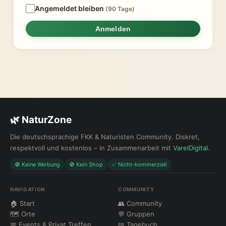
Angemeldet bleiben
(90 Tage)
Anmelden
🌿 NaturZone
Die deutschsprachige FKK & Naturisten Community. Diskret,
respektvoll und kostenlos – in Zusammenarbeit mit
VarelDigital
.
🚫 Keine Werbung
🚫 Kein Shop
✅ Nicht-kommerziell
NAVIGATION
COMMUNITY
🏠 Start
👥 Community
🗺 Orte
💬 Gruppen
📅 Events & Privat Treffen
📖 Tagebuch