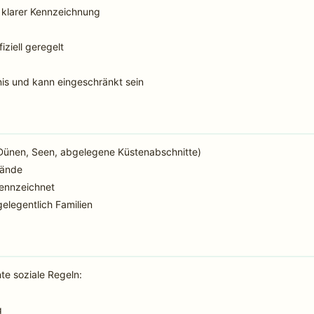
 klarer Kennzeichnung
iziell geregelt
nis und kann eingeschränkt sein
. Dünen, Seen, abgelegene Küstenabschnitte)
trände
kennzeichnet
elegentlich Familien
te soziale Regeln:
g