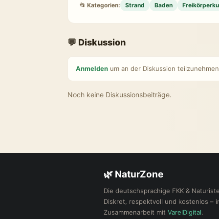
📂 Kategorien:
Strand
Baden
Freikörperku
💬 Diskussion
Anmelden
um an der Diskussion teilzunehmen
Noch keine Diskussionsbeiträge.
🌿 NaturZone
Die deutschsprachige FKK & Naturis
Diskret, respektvoll und kostenlos – i
Zusammenarbeit mit
VarelDigital
.