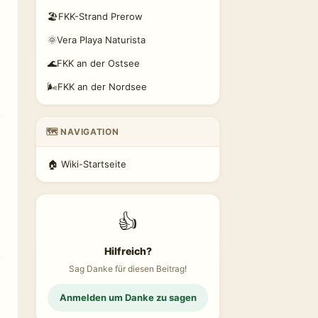
🏖️
FKK-Strand Prerow
🌞
Vera Playa Naturista
🌊
FKK an der Ostsee
🌬️
FKK an der Nordsee
🗺️ NAVIGATION
🏠 Wiki-Startseite
👍
Hilfreich?
Sag Danke für diesen Beitrag!
Anmelden um Danke zu sagen