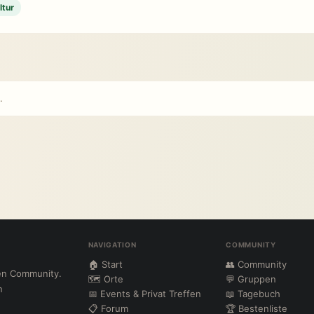
ltur
.
NAVIGATION
COMMUNITY
🏠 Start
👥 Community
ten Community.
🗺 Orte
💬 Gruppen
n
📅 Events & Privat Treffen
📖 Tagebuch
📋 Forum
🏆 Bestenliste