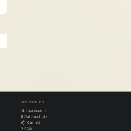
RECHTLICHES
📄 Impressum
🔒 Datenschutz
📬 Kontakt
❓ FAQ