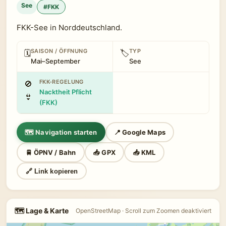
See
#FKK
FKK-See in Norddeutschland.
SAISON / ÖFFNUNG
TYP
🗓
🏷
Mai–September
See
FKK-REGELUNG
🚫
Nacktheit Pflicht
👙
(FKK)
🗺 Navigation starten
📍 Google Maps
🚆 ÖPNV / Bahn
📥 GPX
📥 KML
🔗 Link kopieren
🗺 Lage & Karte
OpenStreetMap · Scroll zum Zoomen deaktiviert