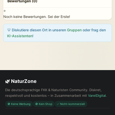
Bewertungen (0)
⭐
Noch keine Bewertungen. Sei der Erste!
💡 Diskutiere diesen Ort in unseren
Gruppen
oder frag den
KI-Assistenten
!
🌿 NaturZone
Die deutschsprachige FKK & Naturisten Community. Diskret,
respektvoll und kostenlos – in Zusammenarbeit mit
VarelDigital
.
🚫 Keine Werbung
🚫 Kein Shop
✅ Nicht-kommerziell