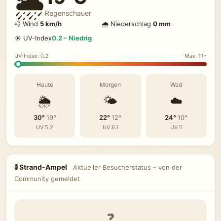
🌦️
Regenschauer
💨 Wind
5 km/h
🌧 Niederschlag
0 mm
☀️ UV-Index
0.2 – Niedrig
UV-Index: 0.2
Max. 11+
Heute
Morgen
Wed
🌦️
🌤️
☁️
30°
19°
22°
12°
24°
10°
UV 5.2
UV 6.1
UV 6
🚦 Strand-Ampel
Aktueller Besucherstatus – von der
Community gemeldet
❓