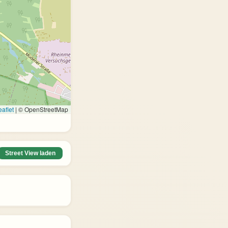
aflet
|
© OpenStreetMap
Street View laden