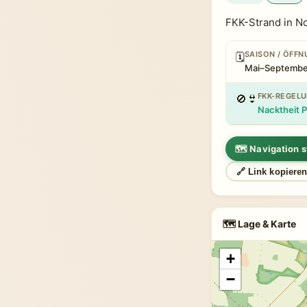
FKK-Strand in N
SAISON / ÖFF
🗓
Mai–Septembe
FKK-REGEL
🚫👙
Nacktheit P
🗺 Navigation s
🔗 Link kopiere
🗺 Lage & Karte
+
−