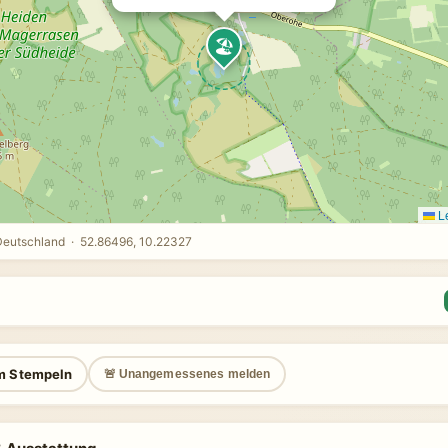
🏖️
Le
Deutschland · 52.86496, 10.22327
m Stempeln
🚨 Unangemessenes melden