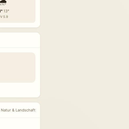
🌧️
1°
13°
V 5.9
r Natur & Landschaft