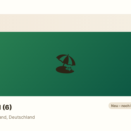
🏖️
 (6)
Neu – noch
and, Deutschland