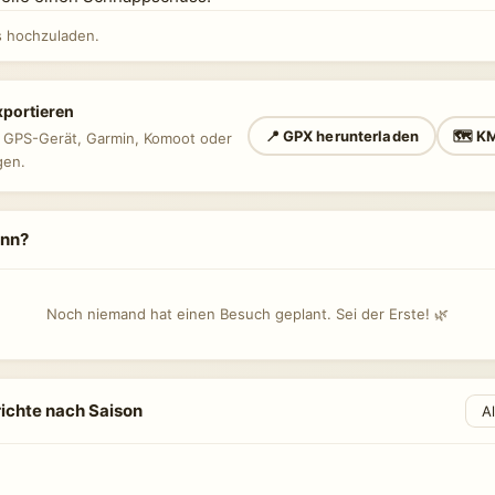
 hochzuladen.
xportieren
📍 GPX herunterladen
🗺 KM
n GPS-Gerät, Garmin, Komoot oder
gen.
ann?
Noch niemand hat einen Besuch geplant. Sei der Erste! 🌿
ichte nach Saison