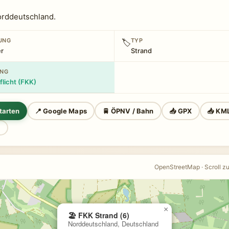
orddeutschland.
NUNG
TYP
🏷
r
Strand
UNG
flicht (FKK)
tarten
📍 Google Maps
🚆 ÖPNV / Bahn
📥 GPX
📥 KM
n
OpenStreetMap · Scroll z
×
🏖️ FKK Strand (6)
Norddeutschland, Deutschland