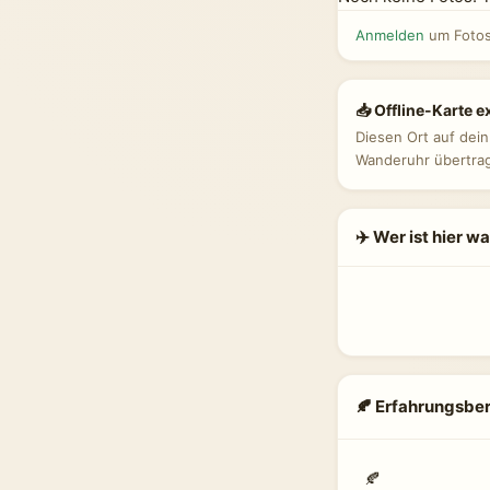
Anmelden
um Fotos
📥 Offline-Karte e
Diesen Ort auf dei
Wanderuhr übertra
✈️ Wer ist hier w
🍂 Erfahrungsber
🍂