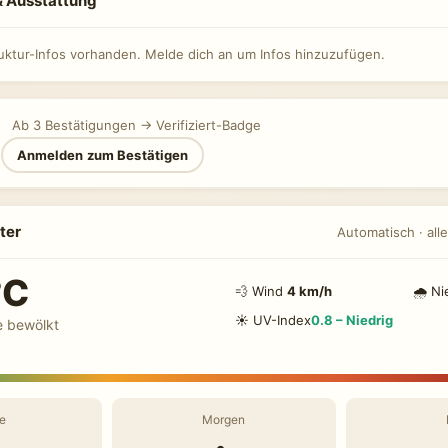
 & Ausstattung
ruktur-Infos vorhanden. Melde dich an um Infos hinzuzufügen.
Ab 3 Bestätigungen → Verifiziert-Badge
n
Anmelden zum Bestätigen
ter
Automatisch · alle
°C
💨 Wind
4 km/h
🌧 Ni
☀️ UV-Index
0.8 – Niedrig
e bewölkt
e
Morgen