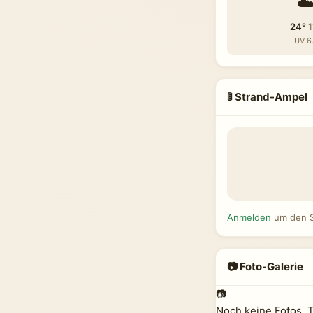
☁
24°
1
UV 6.
🚦 Strand-Ampel
Anmelden
um den S
📷 Foto-Galerie
📷
Noch keine Fotos. 