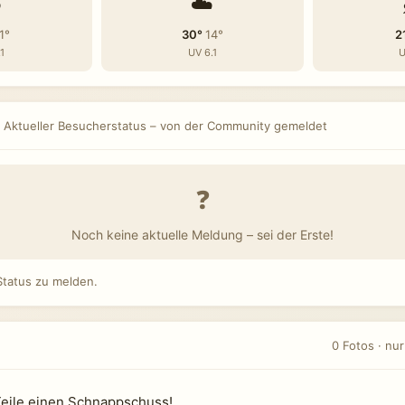
️
☁️
1°
30°
14°
2
1
UV 6.1
U
Aktueller Besucherstatus – von der Community gemeldet
❓
Noch keine aktuelle Meldung – sei der Erste!
tatus zu melden.
0 Fotos · nu
Teile einen Schnappschuss!