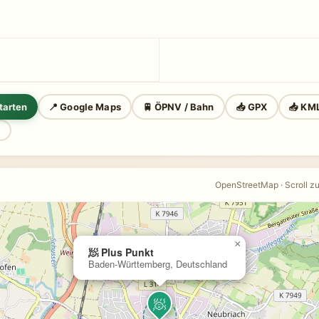
tarten
📍 Google Maps
🚆 ÖPNV / Bahn
📥 GPX
📥 KM
n
OpenStreetMap · Scroll z
×
🧖 Plus Punkt
Baden-Württemberg, Deutschland
🧖