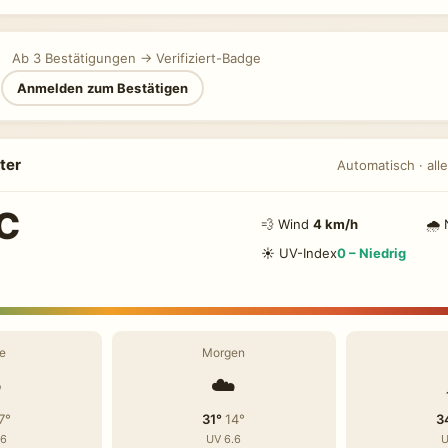
Ab 3 Bestätigungen → Verifiziert-Badge
n
Anmelden zum Bestätigen
ter
Automatisch · alle
C
💨 Wind
4 km/h
🌧 
☀️ UV-Index
0 – Niedrig
e
Morgen
️
☁️
7°
31°
14°
3
.6
UV 6.6
U