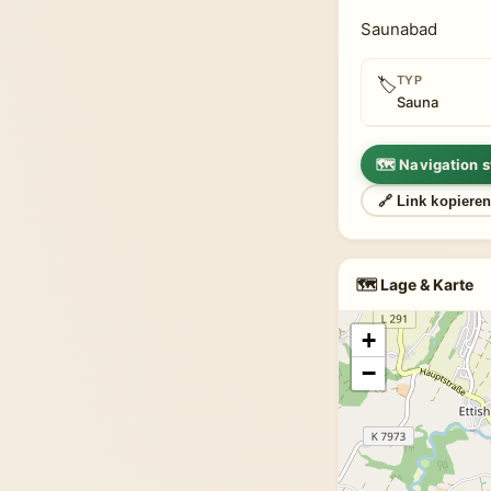
Saunabad
TYP
🏷
Sauna
🗺 Navigation s
🔗 Link kopiere
🗺 Lage & Karte
+
−