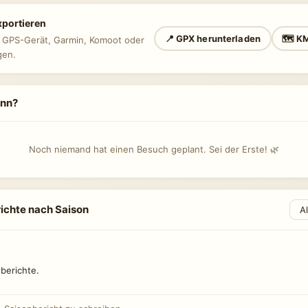
xportieren
📍 GPX herunterladen
🗺 KM
n GPS-Gerät, Garmin, Komoot oder
gen.
ann?
Noch niemand hat einen Besuch geplant. Sei der Erste! 🌿
ichte nach Saison
berichte.