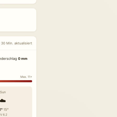
 30 Min. aktualisiert
ederschlag
0 mm
Max. 11+
Sun
☁️
2°
15°
V 6.2