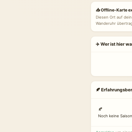
📥 Offline-Karte e
Diesen Ort auf dei
Wanderuhr übertra
✈️ Wer ist hier w
🍂 Erfahrungsber
🍂
Noch keine Saison