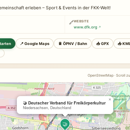
emeinschaft erleben – Sport & Events in der FKK-Welt!
WEBSITE
🔗
www.dfk.org
↗
tarten
📍 Google Maps
🚆 ÖPNV / Bahn
📥 GPX
📥 KM
n
OpenStreetMap · Scroll z
×
🤝 Deutscher Verband für Freikörperkultur
Niedersachsen, Deutschland
🤝