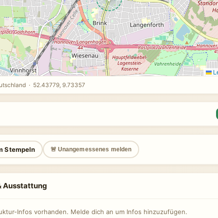
Le
utschland · 52.43779, 9.73357
m Stempeln
🚨 Unangemessenes melden
 & Ausstattung
ruktur-Infos vorhanden. Melde dich an um Infos hinzuzufügen.