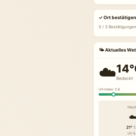
✓ Ort bestätigen
0 / 3 Bestätigunge
🌤 Aktuelles Wet
14°
☁️
Bedeckt
UV-Index: 0.8
Heut
☁
21°
1
UV 4