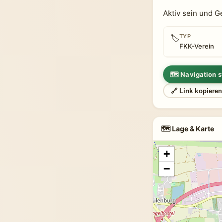
Aktiv sein und G
TYP
🏷
FKK-Verein
🗺 Navigation s
🔗 Link kopiere
🗺 Lage & Karte
+
−