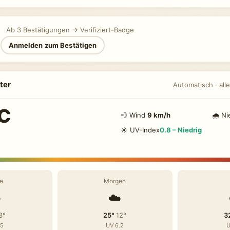
Ab 3 Bestätigungen → Verifiziert-Badge
n
Anmelden zum Bestätigen
ter
Automatisch · alle
C
💨 Wind
9 km/h
🌧 Ni
☀️ UV-Index
0.8 – Niedrig
e
Morgen
️
☁️
3°
25°
12°
3
.5
UV 6.2
U