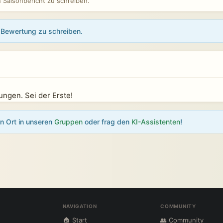
Saisonbericht zu schreiben.
Bewertung zu schreiben.
)
ngen. Sei der Erste!
en Ort in unseren
Gruppen
oder frag den
KI-Assistenten
!
NAVIGATION
COMMUNITY
🏠 Start
👥 Community