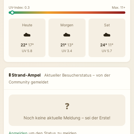
UV-Index: 0.3
Max. 11+
Heute
Morgen
Sat
☁️
☁️
☁️
22°
17°
21°
13°
24°
11°
UV 5.8
UV 3.4
UV 5.7
🚦 Strand-Ampel
Aktueller Besucherstatus – von der
Community gemeldet
❓
Noch keine aktuelle Meldung – sei der Erste!
Anmelden
um den Status zu melden.