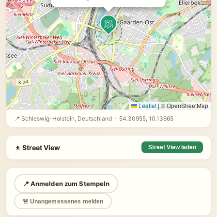
🧖
Leaflet
|
© OpenStreetMap
📍 Schleswig-Holstein, Deutschland · 54.30955, 10.13665
🚶 Street View
Street View laden
📍 Anmelden zum Stempeln
🚨 Unangemessenes melden