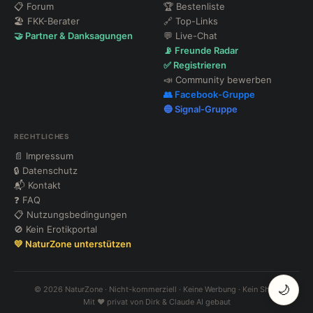
📋 Forum
🏆 Bestenliste
🏖 FKK-Berater
🔗 Top-Links
🤝 Partner & Danksagungen
💬 Live-Chat
📡 Freunde Radar
✅ Registrieren
📣 Community bewerben
👥 Facebook-Gruppe
🔵 Signal-Gruppe
RECHTLICHES
📄 Impressum
🔒 Datenschutz
📬 Kontakt
❓ FAQ
📋 Nutzungsbedingungen
🚫 Kein Erotikportal
💛 NaturZone unterstützen
🌙
© 2026 NaturZone · Nicht-kommerziell · Keine Werbung · Kein Shop
Mit ❤️ privat von Dirk & Claude AI gebaut