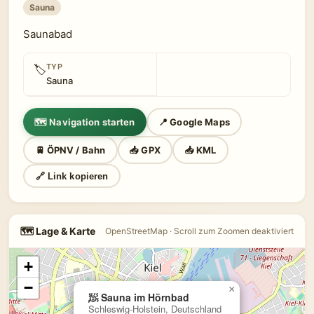
Sauna
Saunabad
TYP
🏷
Sauna
🗺 Navigation starten
📍 Google Maps
🚆 ÖPNV / Bahn
📥 GPX
📥 KML
🔗 Link kopieren
🗺 Lage & Karte
OpenStreetMap · Scroll zum Zoomen deaktiviert
+
−
×
🧖 Sauna im Hörnbad
Schleswig-Holstein, Deutschland