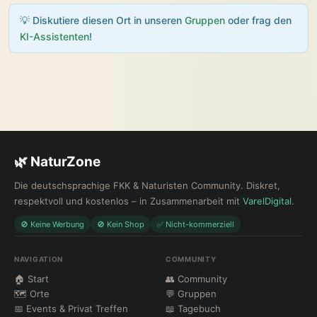
💡 Diskutiere diesen Ort in unseren
Gruppen
oder frag den
KI-Assistenten
!
🌿 NaturZone
Die deutschsprachige FKK & Naturisten Community. Diskret,
respektvoll und kostenlos – in Zusammenarbeit mit
VarelDigital
.
🚫 Keine Werbung
🚫 Kein Shop
✅ Nicht-kommerziell
NAVIGATION
COMMUNITY
🏠 Start
👥 Community
🗺 Orte
💬 Gruppen
📅 Events & Privat Treffen
📖 Tagebuch