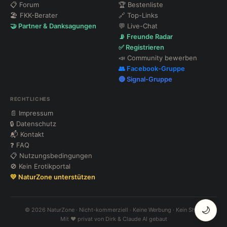
📋 Forum
🏆 Bestenliste
🏖 FKK-Berater
🔗 Top-Links
🤝 Partner & Danksagungen
💬 Live-Chat
📡 Freunde Radar
✅ Registrieren
📣 Community bewerben
👥 Facebook-Gruppe
🔵 Signal-Gruppe
RECHTLICHES
📄 Impressum
🔒 Datenschutz
📬 Kontakt
❓ FAQ
📋 Nutzungsbedingungen
🚫 Kein Erotikportal
💛 NaturZone unterstützen
🌙
© 2026 NaturZone · Nicht-kommerziell · Keine Werbung · Kein Shop
Mit ❤️ privat von Dirk & Claude AI gebaut