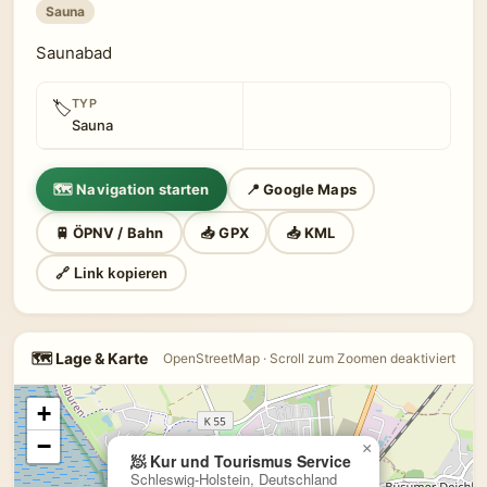
Sauna
Saunabad
TYP
🏷
Sauna
🗺 Navigation starten
📍 Google Maps
🚆 ÖPNV / Bahn
📥 GPX
📥 KML
🔗 Link kopieren
🗺 Lage & Karte
OpenStreetMap · Scroll zum Zoomen deaktiviert
+
−
×
🧖 Kur und Tourismus Service
Schleswig-Holstein, Deutschland