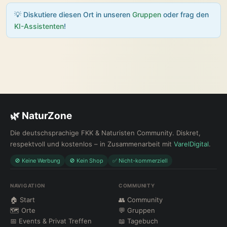
💡 Diskutiere diesen Ort in unseren
Gruppen
oder frag den
KI-Assistenten
!
🌿 NaturZone
Die deutschsprachige FKK & Naturisten Community. Diskret,
respektvoll und kostenlos – in Zusammenarbeit mit
VarelDigital
.
🚫 Keine Werbung
🚫 Kein Shop
✅ Nicht-kommerziell
NAVIGATION
COMMUNITY
🏠 Start
👥 Community
🗺 Orte
💬 Gruppen
📅 Events & Privat Treffen
📖 Tagebuch