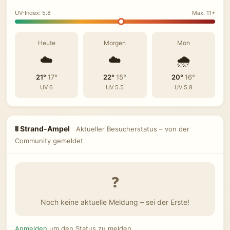
UV-Index: 5.8
Max. 11+
Heute
Morgen
Mon
☁️
☁️
🌧️
21°
17°
22°
15°
20°
16°
UV 6
UV 5.5
UV 5.8
🚦 Strand-Ampel
Aktueller Besucherstatus – von der
Community gemeldet
❓
Noch keine aktuelle Meldung – sei der Erste!
Anmelden
um den Status zu melden.