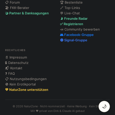
📋 Forum
🏆 Bestenliste
🏖 FKK-Berater
🔗 Top-Links
🤝 Partner & Danksagungen
💬 Live-Chat
📡 Freunde Radar
✅ Registrieren
📣 Community bewerben
👥 Facebook-Gruppe
🔵 Signal-Gruppe
RECHTLICHES
📄 Impressum
🔒 Datenschutz
📬 Kontakt
❓ FAQ
📋 Nutzungsbedingungen
🚫 Kein Erotikportal
💛 NaturZone unterstützen
🌙
© 2026 NaturZone · Nicht-kommerziell · Keine Werbung · Kein Shop
Mit ❤️ privat von Dirk & Claude AI gebaut