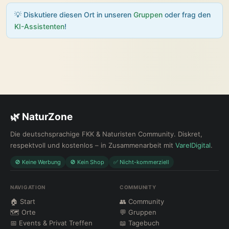
💡 Diskutiere diesen Ort in unseren
Gruppen
oder frag den
KI-Assistenten
!
🌿 NaturZone
Die deutschsprachige FKK & Naturisten Community. Diskret,
respektvoll und kostenlos – in Zusammenarbeit mit
VarelDigital
.
🚫 Keine Werbung
🚫 Kein Shop
✅ Nicht-kommerziell
NAVIGATION
COMMUNITY
🏠 Start
👥 Community
🗺 Orte
💬 Gruppen
📅 Events & Privat Treffen
📖 Tagebuch