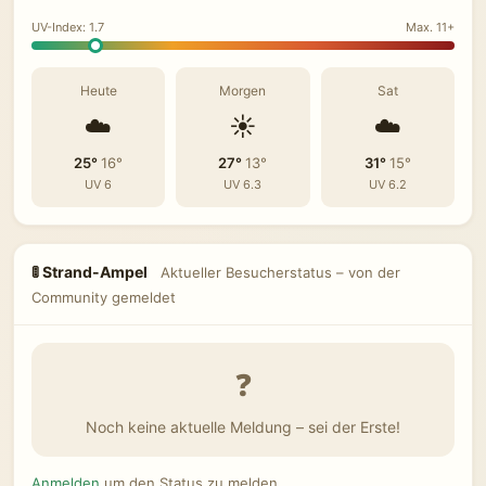
UV-Index: 1.7
Max. 11+
Heute
Morgen
Sat
☁️
☀️
☁️
25°
16°
27°
13°
31°
15°
UV 6
UV 6.3
UV 6.2
🚦 Strand-Ampel
Aktueller Besucherstatus – von der
Community gemeldet
❓
Noch keine aktuelle Meldung – sei der Erste!
Anmelden
um den Status zu melden.