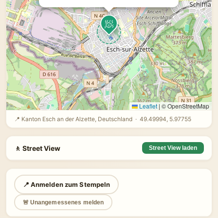
🧖
Leaflet
|
© OpenStreetMap
📍 Kanton Esch an der Alzette, Deutschland · 49.49994, 5.97755
🚶 Street View
Street View laden
📍 Anmelden zum Stempeln
🚨 Unangemessenes melden