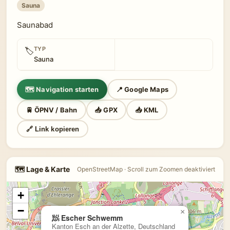
Sauna
Saunabad
TYP
🏷
Sauna
🗺 Navigation starten
📍 Google Maps
🚆 ÖPNV / Bahn
📥 GPX
📥 KML
🔗 Link kopieren
🗺 Lage & Karte
OpenStreetMap · Scroll zum Zoomen deaktiviert
+
−
×
🧖 Escher Schwemm
Kanton Esch an der Alzette, Deutschland