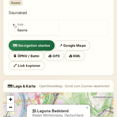
Sauna
Saunabad
TYP
🏷
Sauna
🗺 Navigation starten
📍 Google Maps
🚆 ÖPNV / Bahn
📥 GPX
📥 KML
🔗 Link kopieren
🗺 Lage & Karte
OpenStreetMap · Scroll zum Zoomen deaktiviert
+
−
×
🧖 Laguna Badeland
Baden-Württemberg, Deutschland