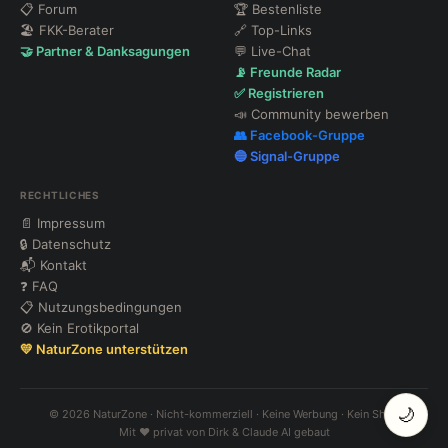
📋 Forum
🏆 Bestenliste
🏖 FKK-Berater
🔗 Top-Links
🤝 Partner & Danksagungen
💬 Live-Chat
📡 Freunde Radar
✅ Registrieren
📣 Community bewerben
👥 Facebook-Gruppe
🔵 Signal-Gruppe
RECHTLICHES
📄 Impressum
🔒 Datenschutz
📬 Kontakt
❓ FAQ
📋 Nutzungsbedingungen
🚫 Kein Erotikportal
💛 NaturZone unterstützen
🌙
© 2026 NaturZone · Nicht-kommerziell · Keine Werbung · Kein Shop
Mit ❤️ privat von Dirk & Claude AI gebaut