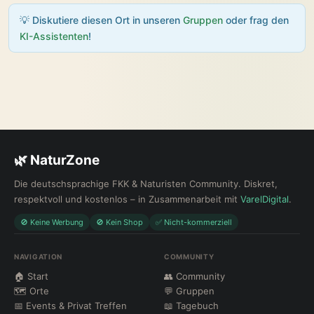
💡 Diskutiere diesen Ort in unseren
Gruppen
oder frag den
KI-Assistenten
!
🌿 NaturZone
Die deutschsprachige FKK & Naturisten Community. Diskret,
respektvoll und kostenlos – in Zusammenarbeit mit
VarelDigital
.
🚫 Keine Werbung
🚫 Kein Shop
✅ Nicht-kommerziell
NAVIGATION
COMMUNITY
🏠 Start
👥 Community
🗺 Orte
💬 Gruppen
📅 Events & Privat Treffen
📖 Tagebuch