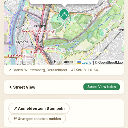
🧖
Leaflet
|
© OpenStreetMap
📍 Baden-Württemberg, Deutschland · 47.58618, 7.61541
🚶 Street View
Street View laden
📍 Anmelden zum Stempeln
🚨 Unangemessenes melden