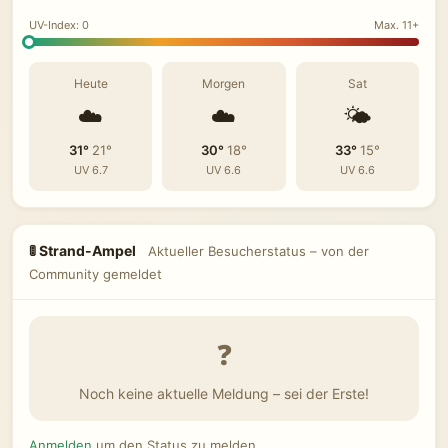
UV-Index: 0
Max. 11+
Heute
Morgen
Sat
☁️
☁️
🌤️
31°
21°
30°
18°
33°
15°
UV 6.7
UV 6.6
UV 6.6
🚦 Strand-Ampel
Aktueller Besucherstatus – von der
Community gemeldet
❓
Noch keine aktuelle Meldung – sei der Erste!
Anmelden
um den Status zu melden.