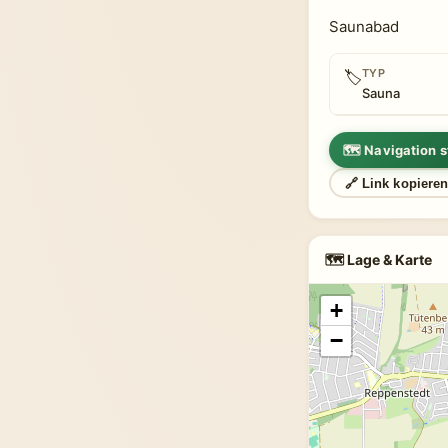
Saunabad
TYP
🏷
Sauna
🗺 Navigation s
🔗 Link kopiere
🗺 Lage & Karte
+
−