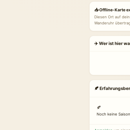
📥 Offline-Karte e
Diesen Ort auf dei
Wanderuhr übertra
✈️ Wer ist hier w
🍂 Erfahrungsber
🍂
Noch keine Saison