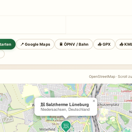
tarten
📍 Google Maps
🚆 ÖPNV / Bahn
📥 GPX
📥 KM
n
OpenStreetMap · Scroll z
×
🧖 Salztherme Lüneburg
Niedersachsen, Deutschland
🧖