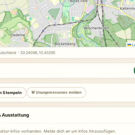
Le
utschland · 53.24096, 10.40295
m Stempeln
🚨 Unangemessenes melden
 & Ausstattung
ruktur-Infos vorhanden. Melde dich an um Infos hinzuzufügen.