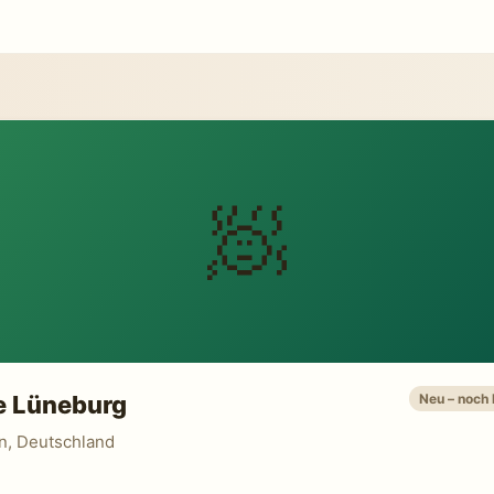
🧖
e Lüneburg
Neu – noch
n, Deutschland