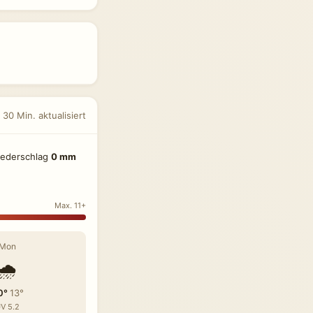
 30 Min. aktualisiert
iederschlag
0 mm
Max. 11+
Mon
🌧️
0°
13°
V 5.2