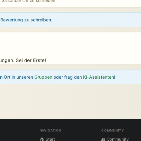
Saisonbericht zu schreiben.
Bewertung zu schreiben.
)
ngen. Sei der Erste!
en Ort in unseren
Gruppen
oder frag den
KI-Assistenten
!
NAVIGATION
COMMUNITY
🏠 Start
👥 Community