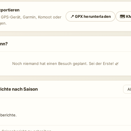
xportieren
📍 GPX herunterladen
🗺 KM
n GPS-Gerät, Garmin, Komoot oder
gen.
ann?
Noch niemand hat einen Besuch geplant. Sei der Erste! 🌿
ichte nach Saison
berichte.