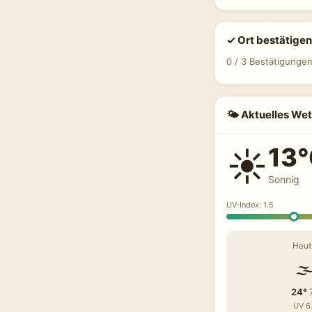
✓ Ort bestätigen
0 / 3 Bestätigunge
🌤 Aktuelles Wet
13
☀️
Sonnig
UV-Index: 1.5
Heut
🌫
24°
UV 6.