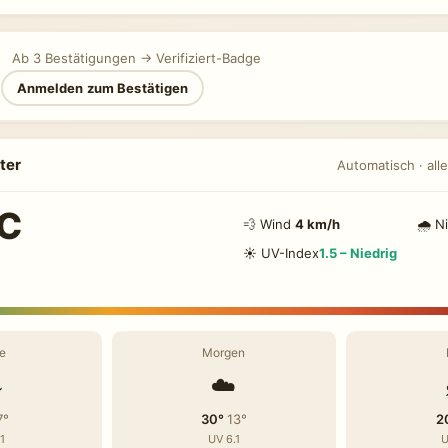
Ab 3 Bestätigungen → Verifiziert-Badge
n
Anmelden zum Bestätigen
ter
Automatisch · alle
°C
💨 Wind
4 km/h
🌧 N
☀️ UV-Index
1.5 – Niedrig
e
Morgen
️
☁️
7°
30°
13°
2
1
UV 6.1
U