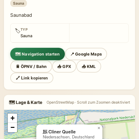
Sauna
Saunabad
TYP
🏷
Sauna
🗺 Navigation starten
📍 Google Maps
🚆 ÖPNV / Bahn
📥 GPX
📥 KML
🔗 Link kopieren
🗺 Lage & Karte
OpenStreetMap · Scroll zum Zoomen deaktiviert
+
−
×
🧖 Cliner Quelle
Niedersachsen, Deutschland