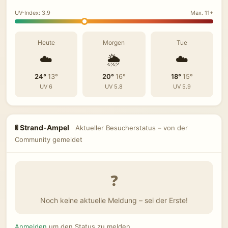
UV-Index: 3.9
Max. 11+
Heute
Morgen
Tue
☁️
🌦️
☁️
24°
13°
20°
16°
18°
15°
UV 6
UV 5.8
UV 5.9
🚦 Strand-Ampel
Aktueller Besucherstatus – von der
Community gemeldet
❓
Noch keine aktuelle Meldung – sei der Erste!
Anmelden
um den Status zu melden.