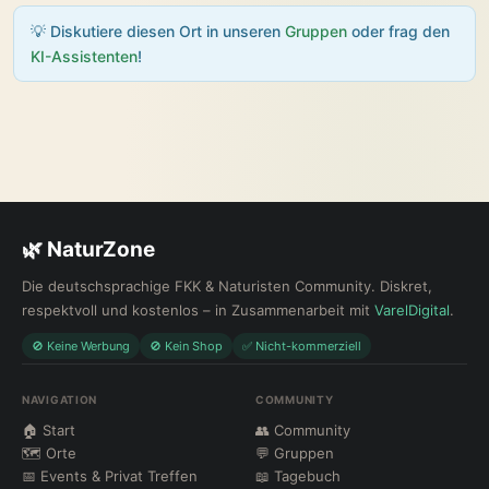
💡 Diskutiere diesen Ort in unseren
Gruppen
oder frag den
KI-Assistenten
!
🌿 NaturZone
Die deutschsprachige FKK & Naturisten Community. Diskret,
respektvoll und kostenlos – in Zusammenarbeit mit
VarelDigital
.
🚫 Keine Werbung
🚫 Kein Shop
✅ Nicht-kommerziell
NAVIGATION
COMMUNITY
🏠 Start
👥 Community
🗺 Orte
💬 Gruppen
📅 Events & Privat Treffen
📖 Tagebuch