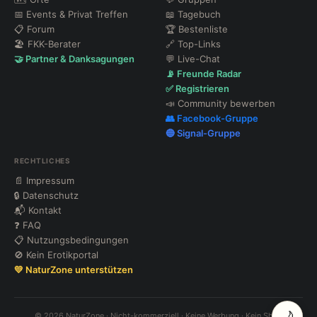
📅 Events & Privat Treffen
📖 Tagebuch
📋 Forum
🏆 Bestenliste
🏖 FKK-Berater
🔗 Top-Links
🤝 Partner & Danksagungen
💬 Live-Chat
📡 Freunde Radar
✅ Registrieren
📣 Community bewerben
👥 Facebook-Gruppe
🔵 Signal-Gruppe
RECHTLICHES
📄 Impressum
🔒 Datenschutz
📬 Kontakt
❓ FAQ
📋 Nutzungsbedingungen
🚫 Kein Erotikportal
💛 NaturZone unterstützen
🌙
© 2026 NaturZone · Nicht-kommerziell · Keine Werbung · Kein Shop