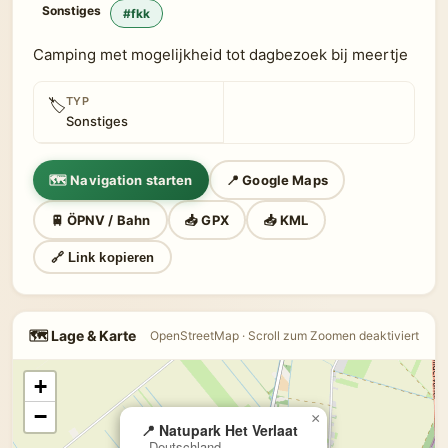
Sonstiges
#fkk
Camping met mogelijkheid tot dagbezoek bij meertje
TYP
🏷
Sonstiges
🗺 Navigation starten
📍 Google Maps
🚆 ÖPNV / Bahn
📥 GPX
📥 KML
🔗 Link kopieren
🗺 Lage & Karte
OpenStreetMap · Scroll zum Zoomen deaktiviert
+
−
×
📍 Natupark Het Verlaat
, Deutschland