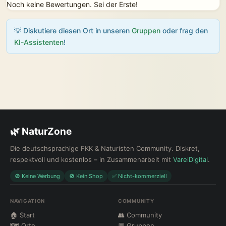
Noch keine Bewertungen. Sei der Erste!
💡 Diskutiere diesen Ort in unseren
Gruppen
oder frag den
KI-Assistenten
!
🌿 NaturZone
Die deutschsprachige FKK & Naturisten Community. Diskret,
respektvoll und kostenlos – in Zusammenarbeit mit
VarelDigital
.
🚫 Keine Werbung
🚫 Kein Shop
✅ Nicht-kommerziell
NAVIGATION
COMMUNITY
🏠 Start
👥 Community
🗺 Orte
💬 Gruppen