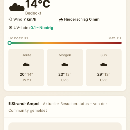
14°C
☁️
Bedeckt
💨 Wind
7 km/h
🌧 Niederschlag
0 mm
☀️ UV-Index
0.1 – Niedrig
UV-Index: 0.1
Max. 11+
Heute
Morgen
Sun
☁️
☁️
☁️
20°
14°
23°
12°
29°
13°
UV 2.1
UV 6
UV 6
🚦 Strand-Ampel
Aktueller Besucherstatus – von der
Community gemeldet