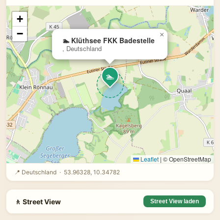
+
−
×
🏊 Klüthsee FKK Badestelle
, Deutschland
🏊
Leaflet
|
© OpenStreetMap
📍 Deutschland · 53.96328, 10.34782
🚶 Street View
Street View laden