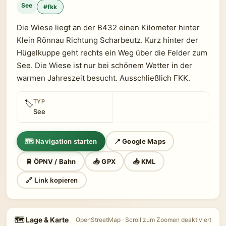
See
#fkk
Die Wiese liegt an der B432 einen Kilometer hinter
Klein Rönnau Richtung Scharbeutz. Kurz hinter der
Hügelkuppe geht rechts ein Weg über die Felder zum
See. Die Wiese ist nur bei schönem Wetter in der
warmen Jahreszeit besucht. Ausschließlich FKK.
TYP
🏷
See
🗺 Navigation starten
📍 Google Maps
🚆 ÖPNV / Bahn
📥 GPX
📥 KML
🔗 Link kopieren
🗺 Lage & Karte
OpenStreetMap · Scroll zum Zoomen deaktiviert