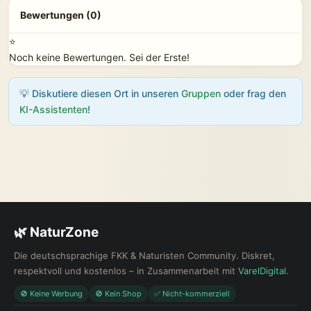
Bewertungen (0)
⭐
Noch keine Bewertungen. Sei der Erste!
💡 Diskutiere diesen Ort in unseren
Gruppen
oder frag den
KI-Assistenten
!
🌿 NaturZone
Die deutschsprachige FKK & Naturisten Community. Diskret,
respektvoll und kostenlos – in Zusammenarbeit mit
VarelDigital
.
🚫 Keine Werbung
🚫 Kein Shop
✅ Nicht-kommerziell