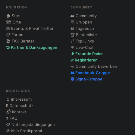
NAVIGATION
COMMUNITY
🏠 Start
👥 Community
🗺 Orte
💬 Gruppen
📅 Events & Privat Treffen
📖 Tagebuch
📋 Forum
🏆 Bestenliste
🏖 FKK-Berater
🔗 Top-Links
🤝 Partner & Danksagungen
💬 Live-Chat
📡 Freunde Radar
✅ Registrieren
📣 Community bewerben
👥 Facebook-Gruppe
🔵 Signal-Gruppe
RECHTLICHES
📄 Impressum
🔒 Datenschutz
📬 Kontakt
❓ FAQ
📋 Nutzungsbedingungen
🚫 Kein Erotikportal