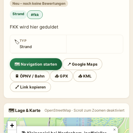
Neu – noch keine Bewertungen
Strand
#fkk
FKK wird hier geduldet
TYP
🏷
Strand
🗺 Navigation starten
📍 Google Maps
🚆 ÖPNV / Bahn
📥 GPX
📥 KML
🔗 Link kopieren
🗺 Lage & Karte
OpenStreetMap · Scroll zum Zoomen deaktiviert
+
×