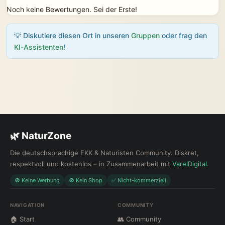
Noch keine Bewertungen. Sei der Erste!
💡 Diskutiere diesen Ort in unseren
Gruppen
oder frag den
KI-Assistenten
!
🌿 NaturZone
Die deutschsprachige FKK & Naturisten Community. Diskret,
respektvoll und kostenlos – in Zusammenarbeit mit
VarelDigital
.
🚫 Keine Werbung
🚫 Kein Shop
✅ Nicht-kommerziell
NAVIGATION
COMMUNITY
🏠 Start
👥 Community