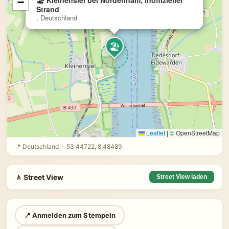
🏖 Kleinensiel bei Nordenham, inoffizieller
−
Strand
, Deutschland
🏖
Leaflet
|
© OpenStreetMap
📍 Deutschland · 53.44722, 8.48489
🚶 Street View
Street View laden
📍 Anmelden zum Stempeln