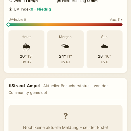
💨 Wind
11 km/h
🌧 Niederschlag
0 mm
☀️ UV-Index
0 – Niedrig
UV-Index: 0
Max. 11+
Heute
Morgen
Sun
🌦️
🌤️
☁️
20°
13°
24°
11°
28°
16°
UV 3.7
UV 6.1
UV 6
🚦 Strand-Ampel
Aktueller Besucherstatus – von der
Community gemeldet
❓
Noch keine aktuelle Meldung – sei der Erste!