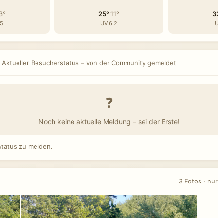
3°
25°
11°
3
.5
UV 6.2
U
Aktueller Besucherstatus – von der Community gemeldet
❓
Noch keine aktuelle Meldung – sei der Erste!
tatus zu melden.
3 Fotos · nu