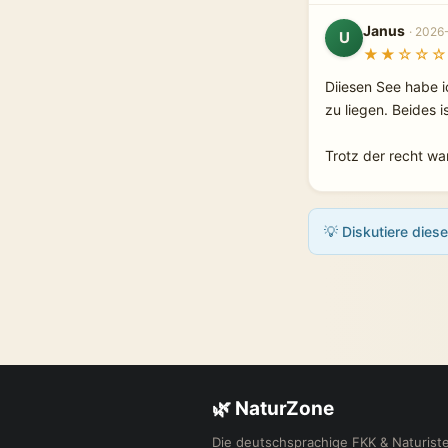
Janus
· 2026
U
★★☆☆☆
Diiesen See habe 
zu liegen. Beides i
Trotz der recht wa
💡 Diskutiere dies
🌿 NaturZone
Die deutschsprachige FKK & Naturis