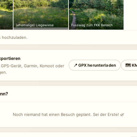
(ehemalige) Liegewiese
Fussweg zum FKK Bereich
 hochzuladen.
xportieren
📍 GPX herunterladen
🗺 KM
n GPS-Gerät, Garmin, Komoot oder
gen.
ann?
Noch niemand hat einen Besuch geplant. Sei der Erste! 🌿