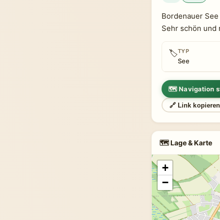
Bordenauer See
Sehr schön und r
TYP
🏷
See
🗺 Navigation s
🔗 Link kopiere
🗺 Lage & Karte
+
−