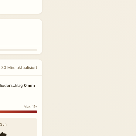
 30 Min. aktualisiert
Niederschlag
0 mm
Max. 11+
Sun
☁️