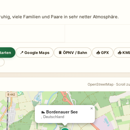
uhig, viele Familien und Paare in sehr netter Atmosphäre.
tarten
📍 Google Maps
🚆 ÖPNV / Bahn
📥 GPX
📥 KM
n
OpenStreetMap · Scroll z
×
🏊 Bordenauer See
, Deutschland