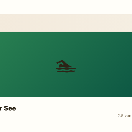
🏊
r See
2.5 von