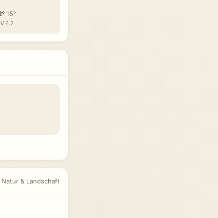
2°
15°
V 6.2
r Natur & Landschaft