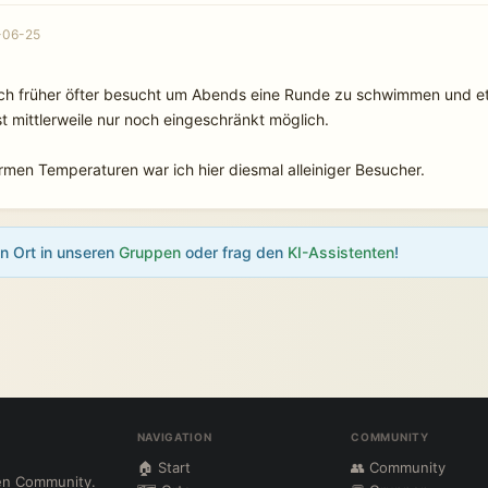
-06-25
ich früher öfter besucht um Abends eine Runde zu schwimmen und et
st mittlerweile nur noch eingeschränkt möglich.
rmen Temperaturen war ich hier diesmal alleiniger Besucher.
en Ort in unseren
Gruppen
oder frag den
KI-Assistenten
!
NAVIGATION
COMMUNITY
🏠 Start
👥 Community
ten Community.