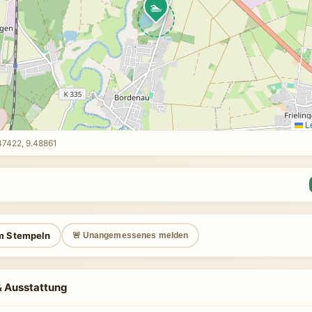
🏊
Le
47422, 9.48861
m Stempeln
🚨 Unangemessenes melden
 & Ausstattung