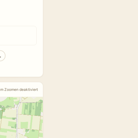
L
um Zoomen deaktiviert