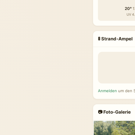
20°
1
UV 4
🚦 Strand-Ampel
Anmelden
um den S
📷 Foto-Galerie