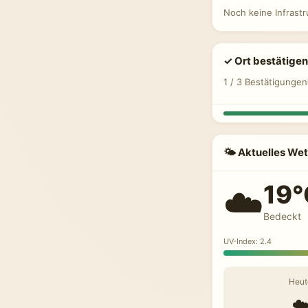
Noch keine Infrast
✓ Ort bestätigen
1 / 3 Bestätigungen
🌤 Aktuelles Wet
19°
☁️
Bedeckt
UV-Index: 2.4
Heut
☁