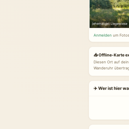
(ehemalige) Liegewiese
Anmelden
um Fotos
📥 Offline-Karte e
Diesen Ort auf dei
Wanderuhr übertra
✈️ Wer ist hier w