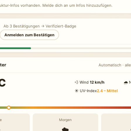
ruktur-Infos vorhanden. Melde dich an um Infos hinzuzufügen.
Ab 3 Bestätigungen → Verifiziert-Badge
Anmelden zum Bestätigen
ter
Automatisch · alle
C
💨 Wind
12 km/h
🌧 
☀️ UV-Index
2.4 – Mittel
e
Morgen
️
☁️