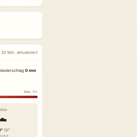
 30 Min. aktualisiert
Niederschlag
0 mm
Max. 11+
Mon
☁️
1°
16°
V 6.5