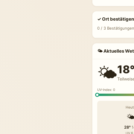
✓ Ort bestätigen
0 / 3 Bestätigunge
🌤 Aktuelles Wet
18
🌤️
Teilweis
UV-Index: 0
Heut
🌤
28°
1
UV 6