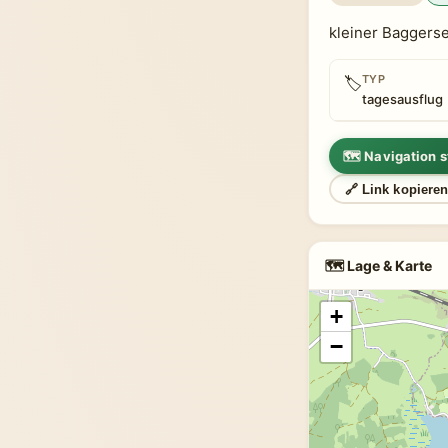
kleiner Baggers
TYP
🏷
tagesausflug
🗺 Navigation s
🔗 Link kopiere
🗺 Lage & Karte
+
−