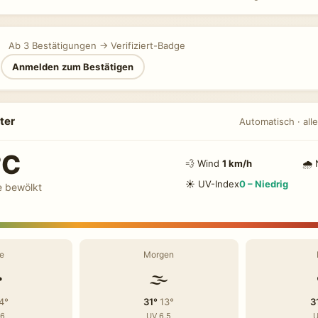
Ab 3 Bestätigungen → Verifiziert-Badge
n
Anmelden zum Bestätigen
ter
Automatisch · alle
°C
💨 Wind
1 km/h
🌧 
☀️ UV-Index
0 – Niedrig
e bewölkt
e
Morgen
️
🌫️
4°
31°
13°
3
.6
UV 6.5
U