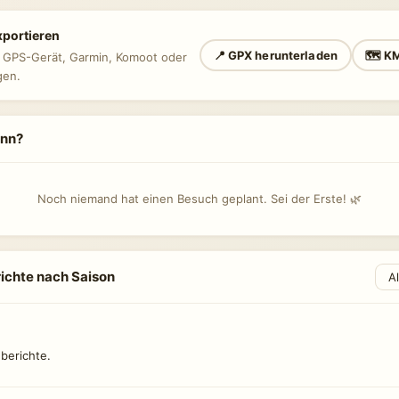
xportieren
📍 GPX herunterladen
🗺 KM
n GPS-Gerät, Garmin, Komoot oder
gen.
ann?
Noch niemand hat einen Besuch geplant. Sei der Erste! 🌿
ichte nach Saison
berichte.