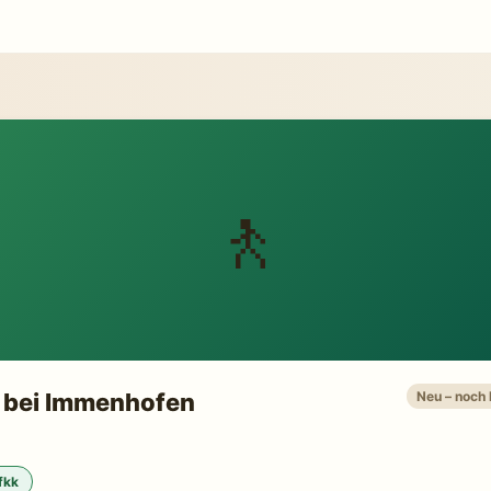
🚶
 bei Immenhofen
Neu – noch
fkk