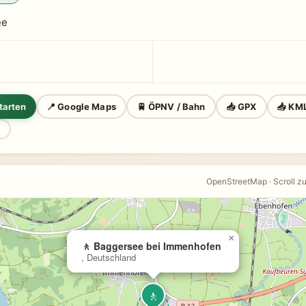
ee
tarten
📍 Google Maps
🚆 ÖPNV / Bahn
📥 GPX
📥 KM
n
OpenStreetMap · Scroll z
×
🚶 Baggersee bei Immenhofen
, Deutschland
🚶