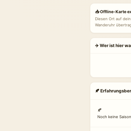
📥 Offline-Karte e
Diesen Ort auf dei
Wanderuhr übertra
✈️ Wer ist hier w
🍂 Erfahrungsber
🍂
Noch keine Saison