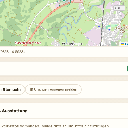
Le
79858, 10.59234
m Stempeln
🚨 Unangemessenes melden
 & Ausstattung
ruktur-Infos vorhanden. Melde dich an um Infos hinzuzufügen.